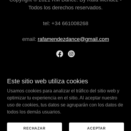
Todos los derechos reservados.
tel: +34 661008268
email:
rafamendezdance@gmail.com
Con tecnología de
Este sitio web utiliza cookies
Usamos cookies para analizar el tráfico del sitio web y
optimizar tu experiencia en el sitio. Al aceptar nuestro
TELEVISION
uso de cookies, tus datos se agruparán con los datos de
CONTRATACIÓN & SERVICIOS
todos los demás usuarios.
TEATRO
POLITICA DE PRIVACIDAD
PRENSA
RECHAZAR
ACEPTAR