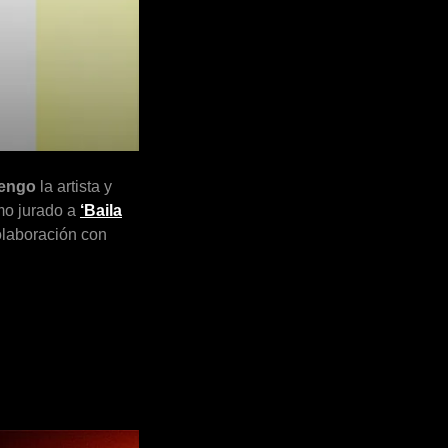
uengo
la artista y
o jurado a
‘Baila
olaboración con