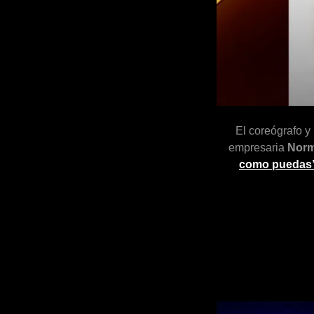
El coreógrafo y 
empresaria
Norm
como puedas